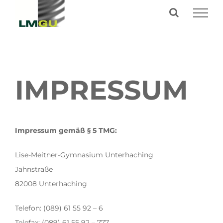
Zum
Inhalt
springen
IMPRESSUM
Impressum gemäß § 5 TMG:
Lise-Meitner-Gymnasium Unterhaching
Jahnstraße
82008 Unterhaching
Telefon: (089) 61 55 92 – 6
Telefax: (089) 61 55 92 – 777