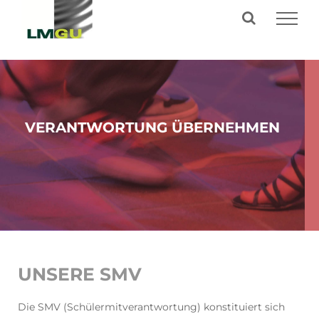
Zum
Inhalt
springen
VERANTWORTUNG ÜBERNEHMEN
UNSERE SMV
Die SMV (Schülermitverantwortung) konstituiert sich