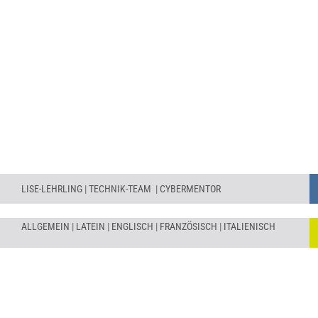
AUF EUROPA VORBEREITEN
LISE-LEHRLING
|
TECHNIK-TEAM
|
CYBERMENTOR
ALLGEMEIN
|
LATEIN
|
ENGLISCH
|
FRANZÖSISCH
|
ITALIENISCH