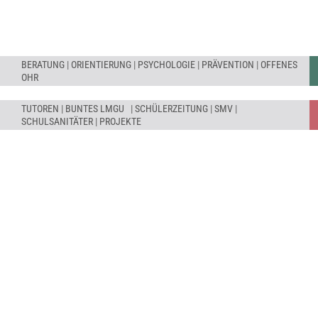
BERATUNG
|
ORIENTIERUNG
|
PSYCHOLOGIE
|
PRÄVENTION
|
OFFENES
OHR
TUTOREN
|
BUNTES LMGU
|
SCHÜLERZEITUNG
|
SMV
|
SCHULSANITÄTER
|
PROJEKTE
SCHULE ENTWICKELN