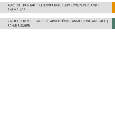
ADRESSE
|
KONTAKT
|
ELTERNPORTAL
|
SMV
|
ZWECKVERBAND
|
EHEMALIGE
ZWEIGE
|
FREMDSPRACHEN
|
ABSCHLÜSSE
|
ANMELDUNG AM LMGU
|
SCHULBÜCHER
BEGABUNGEN FÖRDERN
GANZTÄGIG LERNEN