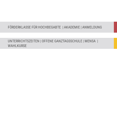
FÖRDERKLASSE FÜR HOCHBEGABTE
|
AKADEMIE
|
ANMELDUNG
UNTERRICHTSZEITEN
|
OFFENE GANZTAGSSCHULE
|
MENSA
|
WAHLKURSE
KOMMENDE TERMINE
AKTUELLES ERFAHREN
Mo, 12.10.2026:
Woche der Gesundheit und