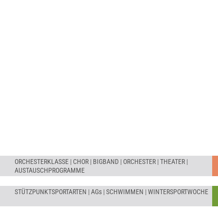
KULTUR ERLEBEN
SPORT ERMÖGLICHEN
ORCHESTERKLASSE
|
CHOR
|
BIGBAND
|
ORCHESTER
|
THEATER
|
AUSTAUSCHPROGRAMME
STÜTZPUNKTSPORTARTEN
|
AGs
|
SCHWIMMEN
|
WINTERSPORTWOCHE