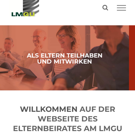
Zum
Inhalt
springen
ALS ELTERN TEILHABEN
UND MITWIRKEN
WILLKOMMEN
AUF DER
WEBSEITE DES
ELTERNBEIRATES AM LMGU