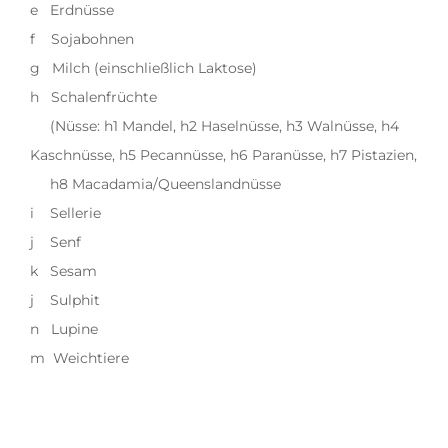
e Erdnüsse
f Sojabohnen
g Milch (einschließlich Laktose)
h Schalenfrüchte
(Nüsse: h1 Mandel, h2 Haselnüsse, h3 Walnüsse, h4
Kaschnüsse, h5 Pecannüsse, h6 Paranüsse, h7 Pistazien,
h8 Macadamia/Queenslandnüsse
i Sellerie
j Senf
k Sesam
j Sulphit
n Lupine
m Weichtiere